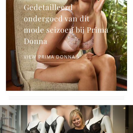
Gedetailleerd
ondergoed van dit
mode seizoen bij Prima
Donna
VIEW PRIMA DONNA